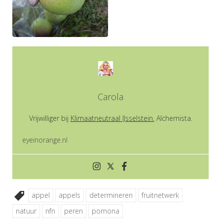
Carola
Vrijwilliger bij
Klimaatneutraal IJsselstein.
Alchemista.
eyeinorange.nl
appel
appels
determineren
fruitnetwerk
natuur
nfn
peren
pomona