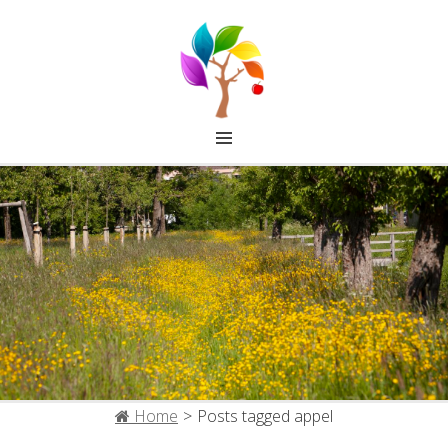
FRUITCOLLECTIE IJSSELSTEIN
Home
>
Posts tagged
appel