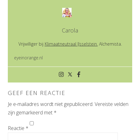
Carola
Vrijwilliger bij
Klimaatneutraal IJsselstein.
Alchemista.
eyeinorange.nl
GEEF EEN REACTIE
Je e-mailadres wordt niet gepubliceerd.
Vereiste velden
zijn gemarkeerd met
*
Reactie
*
Alternative: