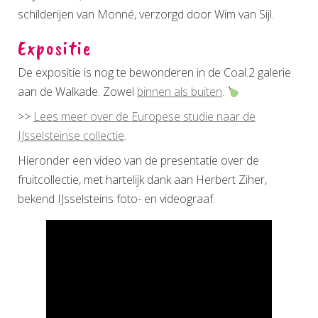
schilderijen van Monné, verzorgd door Wim van Sijl.
Expositie
De expositie is nog te bewonderen in de Coal.2 galerie
aan de Walkade. Zowel
binnen als buiten
.
>>
Lees meer over de Europese studie naar de
IJsselsteinse collectie
.
Hieronder een video van de presentatie over de
fruitcollectie, met hartelijk dank aan Herbert Ziher,
bekend IJsselsteins foto- en videograaf.