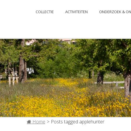
JSSELSTEIN
COLLECTIE
ACTIVITEITEN
ONDERZOEK & ON
Home
>
Posts tagged
applehunter