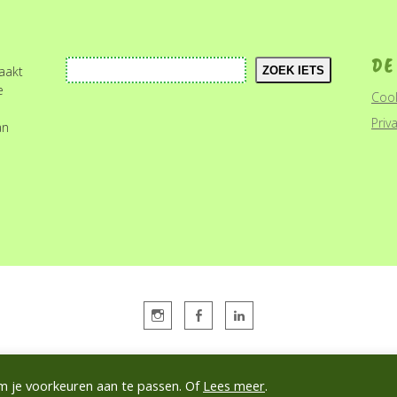
DE
Zoeken
maakt
ZOEK IETS
e
Cook
Priv
an
© 2026 FRUITCOLLECTIE IJSSELSTEIN. THEME BY
VIVA THEMES
.
 om je voorkeuren aan te passen. Of
Lees meer
.