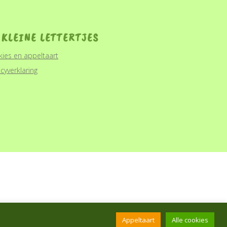
 KLEINE LETTERTJES
ies en appeltaart
acyverklaring
Appeltaart
Alle cookies