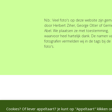
N.b.: Veel foto's op deze website zijn ge
door Herbert Ziher, George Otter of Gerri
Abel. We plaatsen ze met toestemming,
waarvoor heel hartelijk dank. De namen v
fotografen vermelden wij in de tags bij de
foto's.
Cookies? Of liever appeltaart? Je kunt op "Appeltaart" klikken